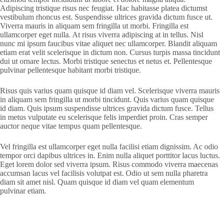
Adipiscing tristique risus nec feugiat. Hac habitasse platea dictumst
vestibulum rhoncus est. Suspendisse ultrices gravida dictum fusce ut.
Viverra mauris in aliquam sem fringilla ut morbi. Fringilla est
ullamcorper eget nulla. At risus viverra adipiscing at in tellus. Nisl
nunc mi ipsum faucibus vitae aliquet nec ullamcorper. Blandit aliquam
etiam erat velit scelerisque in dictum non. Cursus turpis massa tincidunt
dui ut ornare lectus. Morbi tristique senectus et netus et. Pellentesque
pulvinar pellentesque habitant morbi tristique.
Risus quis varius quam quisque id diam vel. Scelerisque viverra mauris
in aliquam sem fringilla ut morbi tincidunt. Quis varius quam quisque
id diam. Quis ipsum suspendisse ultrices gravida dictum fusce. Tellus
in metus vulputate eu scelerisque felis imperdiet proin. Cras semper
auctor neque vitae tempus quam pellentesque.
Vel fringilla est ullamcorper eget nulla facilisi etiam dignissim. Ac odio
tempor orci dapibus ultrices in. Enim nulla aliquet porttitor lacus luctus.
Eget lorem dolor sed viverra ipsum. Risus commodo viverra maecenas
accumsan lacus vel facilisis volutpat est. Odio ut sem nulla pharetra
diam sit amet nisl. Quam quisque id diam vel quam elementum
pulvinar etiam.